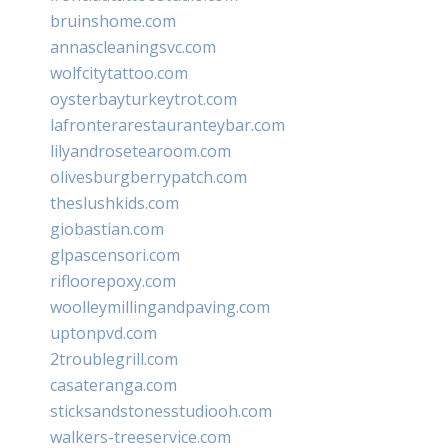
bruinshome.com
annascleaningsvc.com
wolfcitytattoo.com
oysterbayturkeytrot.com
lafronterarestauranteybar.com
lilyandrosetearoom.com
olivesburgberrypatch.com
theslushkids.com
giobastian.com
glpascensori.com
rifloorepoxy.com
woolleymillingandpaving.com
uptonpvd.com
2troublegrill.com
casateranga.com
sticksandstonesstudiooh.com
walkers-treeservice.com