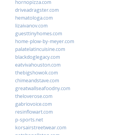
hornopizza.com
driveadragster.com
hematologa.com
lizaivanov.com
guesttinyhomes.com
home-plow-by-meyer.com
palatelatincuisine.com
blackdoglegacy.com
eatvivahouston.com
thebigshowok.com
chimeandstave.com
greatwallseafoodny.com
theloverose.com
gabriovoice.com
resinflowart.com
p-sports.net
korsairstreetwear.com