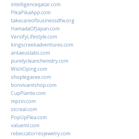
intelligenceqatar.com
PikaPikaApp.com
takecareofbusinessdfw.org
HamadaOfJapan.com
VersifyLifestyle.com
kingscreekadventures.com
antaeuslabs.com
purelycleanchemdry.com
WishOping.com
shoplegacee.com
bonvivantshop.com
CupPlante.com
mpzin.com
stcreal.com
PopUpFlea.com
valueml.com
rebeccatorresjewelry.com