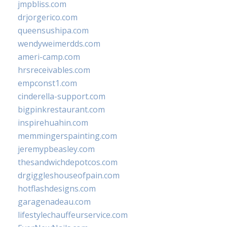
jmpbliss.com
drjorgerico.com
queensushipa.com
wendyweimerdds.com
ameri-camp.com
hrsreceivables.com
empconst1.com
cinderella-support.com
bigpinkrestaurant.com
inspirehuahin.com
memmingerspainting.com
jeremypbeasley.com
thesandwichdepotcos.com
drgiggleshouseofpain.com
hotflashdesigns.com
garagenadeau.com
lifestylechauffeurservice.com