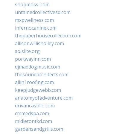
shopmossi.com
untamedcollectivesd.com
mxpwellness.com
infernocanine.com
thepaperhousecollection.com
allisonwillisholley.com
solslite.org
portwayinn.com
djmaddogmusic.com
thesoundarchitects.com
allin1roofing.com
keepjudgewebb.com
anatomyofadventure.com
drivancastillo.com
cmmedspa.com
midletontkd.com
gardensandgrills.com