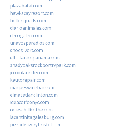
plazabatai.com
hawkscayresort.com
hellonquads.com
diarioanimales.com
decogaleri.com
unavozparadios.com
shoes-vert.com
elbotanicopanama.com
shadyoaksrockportrvpark.com
jccoinlaundry.com
kautorepair.com
marjaeswinebar.com
elmazatlanclinton.com
ideacoffeenyc.com
odieschillicothe.com
lacantinitagalesburg.com
pizzadeliverybristol.com