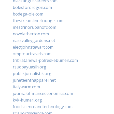
blackanguscareers.com
bolesfororegon.com
bodega-ole.com
thestreamlinerlounge.com
mestrinorubanofc.com
novelatherton.com
nassvalleygardens.net
electjohnstewart.com
omptourtravels.com
tribratanews-polreskebumen.com
rsudbayuasih.org
publikjurnalistik.org
juneteenthapparel.net
italywarm.com
journaloffinanceeconomics.com
kvk-kumari.org
foodscienceandtechnology.com
scisportsscience.com