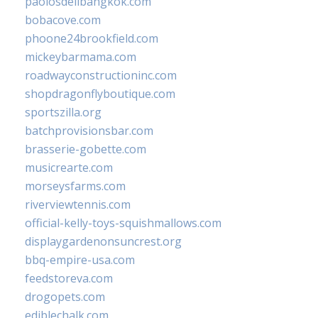
paolosdelibangkok.com
bobacove.com
phoone24brookfield.com
mickeybarmama.com
roadwayconstructioninc.com
shopdragonflyboutique.com
sportszilla.org
batchprovisionsbar.com
brasserie-gobette.com
musicrearte.com
morseysfarms.com
riverviewtennis.com
official-kelly-toys-squishmallows.com
displaygardenonsuncrest.org
bbq-empire-usa.com
feedstoreva.com
drogopets.com
ediblechalk.com