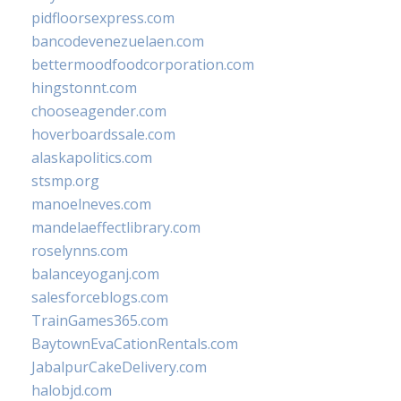
pidfloorsexpress.com
bancodevenezuelaen.com
bettermoodfoodcorporation.com
hingstonnt.com
chooseagender.com
hoverboardssale.com
alaskapolitics.com
stsmp.org
manoelneves.com
mandelaeffectlibrary.com
roselynns.com
balanceyoganj.com
salesforceblogs.com
TrainGames365.com
BaytownEvaCationRentals.com
JabalpurCakeDelivery.com
halobjd.com