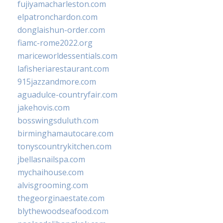
fujiyamacharleston.com
elpatronchardon.com
donglaishun-order.com
fiamc-rome2022.org
mariceworldessentials.com
lafisheriarestaurant.com
915jazzandmore.com
aguadulce-countryfair.com
jakehovis.com
bosswingsduluth.com
birminghamautocare.com
tonyscountrykitchen.com
jbellasnailspa.com
mychaihouse.com
alvisgrooming.com
thegeorginaestate.com
blythewoodseafood.com