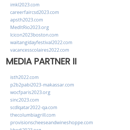
imkl2023.com
careerfaircsd2023.com
apsth2023.com
MedItRio2023.org
lcicon2023boston.com
waitangidayfestival2022.com
vacancesscolaires2022.com
MEDIA PARTNER II
isth2022.com
p2b2pabi2023-makassar.com
wocfparis2023.org
sinc2023.com
scdlqatar2022-qa.com
thecolumbiagrill.com
provisionscheeseandwineshoppe.com