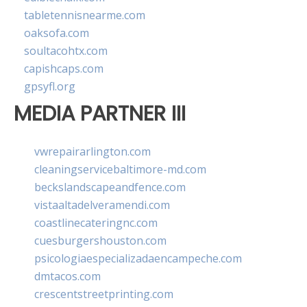
tabletennisnearme.com
oaksofa.com
soultacohtx.com
capishcaps.com
gpsyfl.org
MEDIA PARTNER III
vwrepairarlington.com
cleaningservicebaltimore-md.com
beckslandscapeandfence.com
vistaaltadelveramendi.com
coastlinecateringnc.com
cuesburgershouston.com
psicologiaespecializadaencampeche.com
dmtacos.com
crescentstreetprinting.com