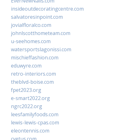
EverNewNails.com
insideoutdecoratingcentre.com
salvatoresinpoint.com
jovialfloralco.com
johnlscotthometeam.com
u-seehomes.com
watersportslagonissi.com
mischieffashion.com
eduwyre.com
retro-interiors.com
theblvd-boise.com
fpet2023.org
e-smart2022.org
ngrc2022.org
leesfamilyfoods.com
lewis-lewis-cpas.com
eleontennis.com
cyetus.com