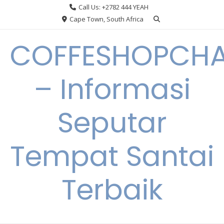
Skip
Call Us: +2782 444 YEAH
to
Cape Town, South Africa
content
COFFESHOPCHA
– Informasi
Seputar
Tempat Santai
Terbaik