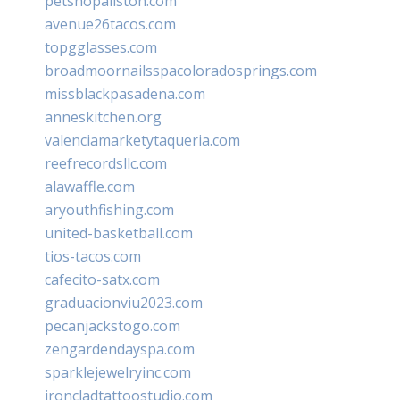
petshopallston.com
avenue26tacos.com
topgglasses.com
broadmoornailsspacoloradosprings.com
missblackpasadena.com
anneskitchen.org
valenciamarketytaqueria.com
reefrecordsllc.com
alawaffle.com
aryouthfishing.com
united-basketball.com
tios-tacos.com
cafecito-satx.com
graduacionviu2023.com
pecanjackstogo.com
zengardendayspa.com
sparklejewelryinc.com
ironcladtattoostudio.com