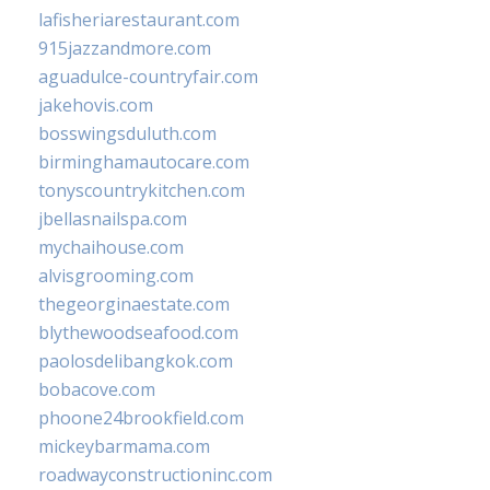
lafisheriarestaurant.com
915jazzandmore.com
aguadulce-countryfair.com
jakehovis.com
bosswingsduluth.com
birminghamautocare.com
tonyscountrykitchen.com
jbellasnailspa.com
mychaihouse.com
alvisgrooming.com
thegeorginaestate.com
blythewoodseafood.com
paolosdelibangkok.com
bobacove.com
phoone24brookfield.com
mickeybarmama.com
roadwayconstructioninc.com