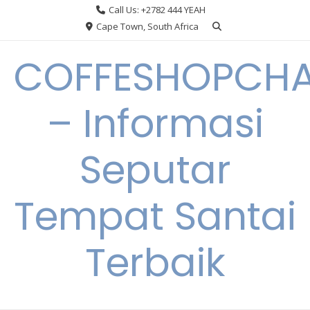
Skip
Call Us: +2782 444 YEAH
to
Cape Town, South Africa
content
COFFESHOPCHA
– Informasi
Seputar
Tempat Santai
Terbaik