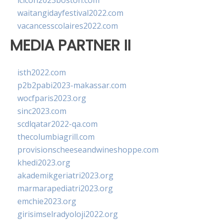
lcicon2023boston.com
waitangidayfestival2022.com
vacancesscolaires2022.com
MEDIA PARTNER II
isth2022.com
p2b2pabi2023-makassar.com
wocfparis2023.org
sinc2023.com
scdlqatar2022-qa.com
thecolumbiagrill.com
provisionscheeseandwineshoppe.com
khedi2023.org
akademikgeriatri2023.org
marmarapediatri2023.org
emchie2023.org
girisimselradyoloji2022.org