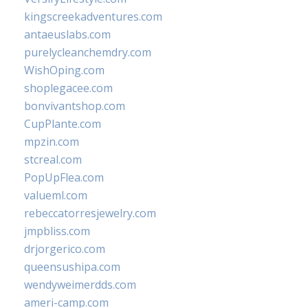
kingscreekadventures.com
antaeuslabs.com
purelycleanchemdry.com
WishOping.com
shoplegacee.com
bonvivantshop.com
CupPlante.com
mpzin.com
stcreal.com
PopUpFlea.com
valueml.com
rebeccatorresjewelry.com
jmpbliss.com
drjorgerico.com
queensushipa.com
wendyweimerdds.com
ameri-camp.com