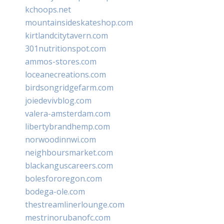
kchoops.net
mountainsideskateshop.com
kirtlandcitytavern.com
301nutritionspot.com
ammos-stores.com
loceanecreations.com
birdsongridgefarm.com
joiedevivblog.com
valera-amsterdam.com
libertybrandhemp.com
norwoodinnwi.com
neighboursmarket.com
blackanguscareers.com
bolesfororegon.com
bodega-ole.com
thestreamlinerlounge.com
mestrinorubanofc.com