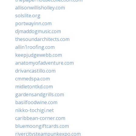
allisonwillisholley.com
solslite.org
portwayinn.com
djmaddogmusic.com
thesoundarchitects.com
allin1roofing.com
keepjudgewebb.com
anatomyofadventure.com
drivancastillo.com
cmmedspa.com
midletontkd.com
gardensandgrills.com
basilfoodwine.com
nikko-tochigi.net
caribbean-corner.com
bluemoongiftcards.com
rivercitysteampunkexpo.com