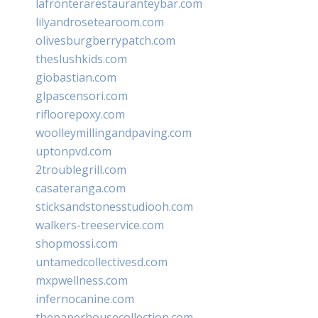
lafronterarestauranteybar.com
lilyandrosetearoom.com
olivesburgberrypatch.com
theslushkids.com
giobastian.com
glpascensori.com
rifloorepoxy.com
woolleymillingandpaving.com
uptonpvd.com
2troublegrill.com
casateranga.com
sticksandstonesstudiooh.com
walkers-treeservice.com
shopmossi.com
untamedcollectivesd.com
mxpwellness.com
infernocanine.com
thepaperhousecollection.com