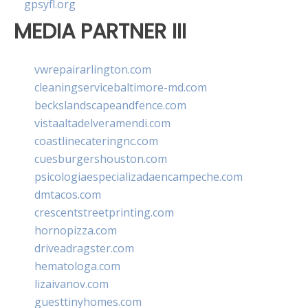
gpsyfl.org
MEDIA PARTNER III
vwrepairarlington.com
cleaningservicebaltimore-md.com
beckslandscapeandfence.com
vistaaltadelveramendi.com
coastlinecateringnc.com
cuesburgershouston.com
psicologiaespecializadaencampeche.com
dmtacos.com
crescentstreetprinting.com
hornopizza.com
driveadragster.com
hematologa.com
lizaivanov.com
guesttinyhomes.com