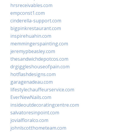
hrsreceivables.com
empconst1.com
cinderella-support.com
bigpinkrestaurant.com
inspirehuahin.com
memmingerspainting.com
jeremypbeasley.com
thesandwichdepotcos.com
drgiggleshouseofpain.com
hotflashdesigns.com
garagenadeau.com
lifestylechauffeurservice.com
EverNewNails.com
insideoutdecoratingcentre.com
salvatoresinpoint.com
jovialfloralco.com
johnlscotthometeam.com