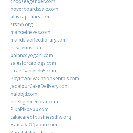
chooseagender.com
hoverboardssale.com
alaskapolitics.com
stsmp.org
manoelneves.com
mandelaeffectlibrary.com
roselynns.com
balanceyoganj.com
salesforceblogs.com
TrainGames365.com
BaytownEvaCationRentals.com
JabalpurCakeDelivery.com
halobjd.com
intelligenceqatar.com
PikaPikaApp.com
takecareofbusinessdfw.org
HamadaOfJapan.com
VersifyLifestyle.com