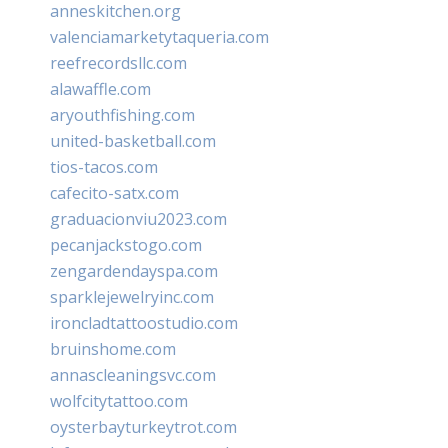
anneskitchen.org
valenciamarketytaqueria.com
reefrecordsllc.com
alawaffle.com
aryouthfishing.com
united-basketball.com
tios-tacos.com
cafecito-satx.com
graduacionviu2023.com
pecanjackstogo.com
zengardendayspa.com
sparklejewelryinc.com
ironcladtattoostudio.com
bruinshome.com
annascleaningsvc.com
wolfcitytattoo.com
oysterbayturkeytrot.com