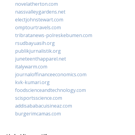
novelatherton.com
nassvalleygardens.net
electjohnstewart.com
omptourtravels.com
tribratanews-polreskebumen.com
rsudbayuasih.org
publikjurnalistik.org
juneteenthapparel.net
italywarm.com
journaloffinanceeconomics.com
kvk-kumari.org
foodscienceandtechnology.com
scisportsscience.com
addisababacuisineaz.com
burgerimcamas.com