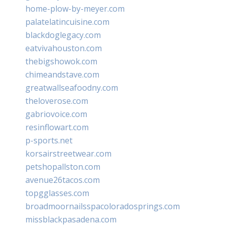
home-plow-by-meyer.com
palatelatincuisine.com
blackdoglegacy.com
eatvivahouston.com
thebigshowok.com
chimeandstave.com
greatwallseafoodny.com
theloverose.com
gabriovoice.com
resinflowart.com
p-sports.net
korsairstreetwear.com
petshopallston.com
avenue26tacos.com
topgglasses.com
broadmoornailsspacoloradosprings.com
missblackpasadena.com