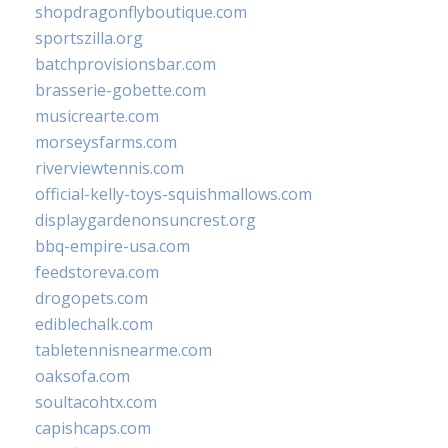
shopdragonflyboutique.com
sportszilla.org
batchprovisionsbar.com
brasserie-gobette.com
musicrearte.com
morseysfarms.com
riverviewtennis.com
official-kelly-toys-squishmallows.com
displaygardenonsuncrest.org
bbq-empire-usa.com
feedstoreva.com
drogopets.com
ediblechalk.com
tabletennisnearme.com
oaksofa.com
soultacohtx.com
capishcaps.com