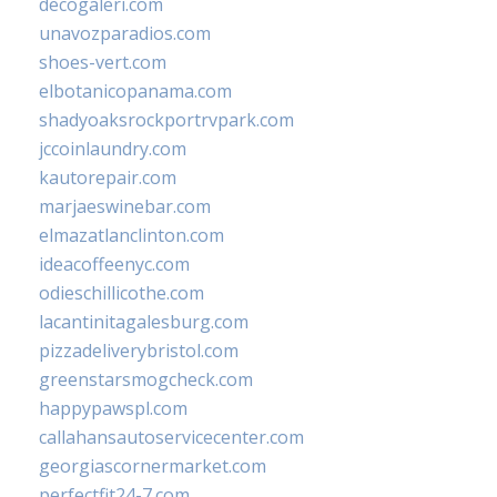
decogaleri.com
unavozparadios.com
shoes-vert.com
elbotanicopanama.com
shadyoaksrockportrvpark.com
jccoinlaundry.com
kautorepair.com
marjaeswinebar.com
elmazatlanclinton.com
ideacoffeenyc.com
odieschillicothe.com
lacantinitagalesburg.com
pizzadeliverybristol.com
greenstarsmogcheck.com
happypawspl.com
callahansautoservicecenter.com
georgiascornermarket.com
perfectfit24-7.com