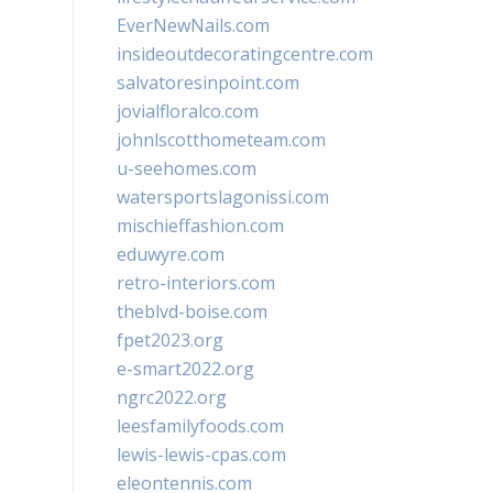
EverNewNails.com
insideoutdecoratingcentre.com
salvatoresinpoint.com
jovialfloralco.com
johnlscotthometeam.com
u-seehomes.com
watersportslagonissi.com
mischieffashion.com
eduwyre.com
retro-interiors.com
theblvd-boise.com
fpet2023.org
e-smart2022.org
ngrc2022.org
leesfamilyfoods.com
lewis-lewis-cpas.com
eleontennis.com