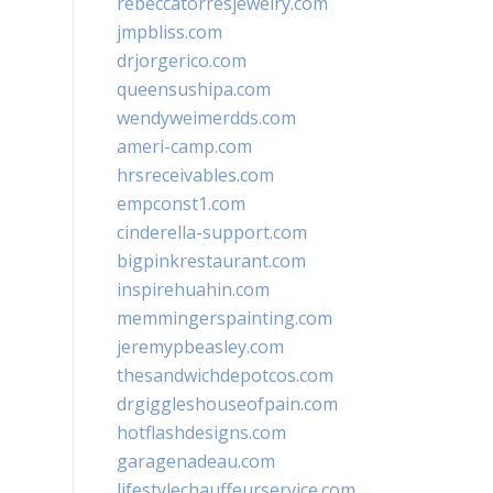
rebeccatorresjewelry.com
jmpbliss.com
drjorgerico.com
queensushipa.com
wendyweimerdds.com
ameri-camp.com
hrsreceivables.com
empconst1.com
cinderella-support.com
bigpinkrestaurant.com
inspirehuahin.com
memmingerspainting.com
jeremypbeasley.com
thesandwichdepotcos.com
drgiggleshouseofpain.com
hotflashdesigns.com
garagenadeau.com
lifestylechauffeurservice.com