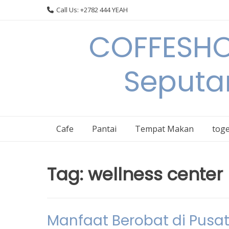
Skip
Call Us: +2782 444 YEAH
to
content
COFFESHO
Seputa
Cafe
Pantai
Tempat Makan
toge
Tag:
wellness center
Manfaat Berobat di Pusat