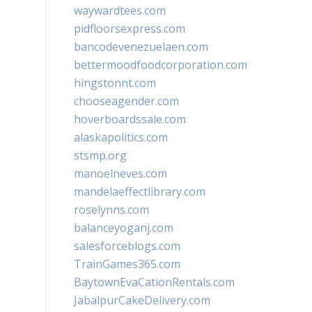
waywardtees.com
pidfloorsexpress.com
bancodevenezuelaen.com
bettermoodfoodcorporation.com
hingstonnt.com
chooseagender.com
hoverboardssale.com
alaskapolitics.com
stsmp.org
manoelneves.com
mandelaeffectlibrary.com
roselynns.com
balanceyoganj.com
salesforceblogs.com
TrainGames365.com
BaytownEvaCationRentals.com
JabalpurCakeDelivery.com