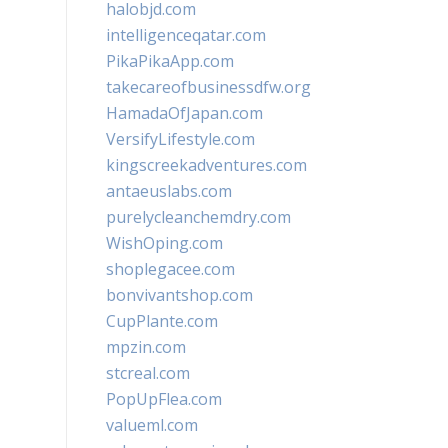
halobjd.com
intelligenceqatar.com
PikaPikaApp.com
takecareofbusinessdfw.org
HamadaOfJapan.com
VersifyLifestyle.com
kingscreekadventures.com
antaeuslabs.com
purelycleanchemdry.com
WishOping.com
shoplegacee.com
bonvivantshop.com
CupPlante.com
mpzin.com
stcreal.com
PopUpFlea.com
valueml.com