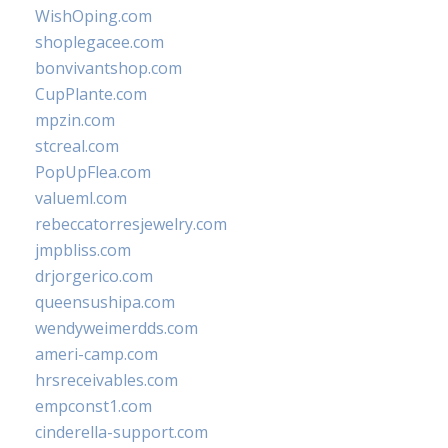
WishOping.com
shoplegacee.com
bonvivantshop.com
CupPlante.com
mpzin.com
stcreal.com
PopUpFlea.com
valueml.com
rebeccatorresjewelry.com
jmpbliss.com
drjorgerico.com
queensushipa.com
wendyweimerdds.com
ameri-camp.com
hrsreceivables.com
empconst1.com
cinderella-support.com