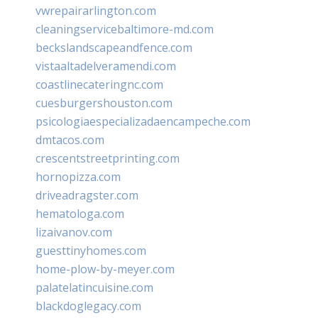
vwrepairarlington.com
cleaningservicebaltimore-md.com
beckslandscapeandfence.com
vistaaltadelveramendi.com
coastlinecateringnc.com
cuesburgershouston.com
psicologiaespecializadaencampeche.com
dmtacos.com
crescentstreetprinting.com
hornopizza.com
driveadragster.com
hematologa.com
lizaivanov.com
guesttinyhomes.com
home-plow-by-meyer.com
palatelatincuisine.com
blackdoglegacy.com