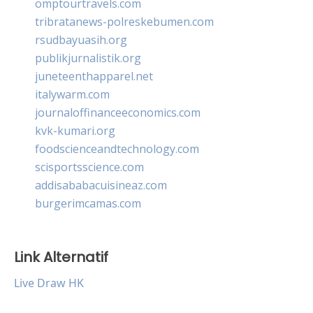
omptourtravels.com
tribratanews-polreskebumen.com
rsudbayuasih.org
publikjurnalistik.org
juneteenthapparel.net
italywarm.com
journaloffinanceeconomics.com
kvk-kumari.org
foodscienceandtechnology.com
scisportsscience.com
addisababacuisineaz.com
burgerimcamas.com
Link Alternatif
Live Draw HK