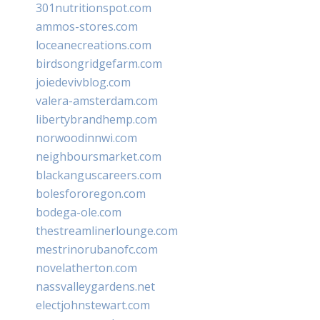
301nutritionspot.com
ammos-stores.com
loceanecreations.com
birdsongridgefarm.com
joiedevivblog.com
valera-amsterdam.com
libertybrandhemp.com
norwoodinnwi.com
neighboursmarket.com
blackanguscareers.com
bolesfororegon.com
bodega-ole.com
thestreamlinerlounge.com
mestrinorubanofc.com
novelatherton.com
nassvalleygardens.net
electjohnstewart.com