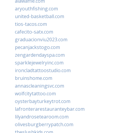
alawaffle.com
aryouthfishing.com
united-basketball.com
tios-tacos.com
cafecito-satx.com
graduacionviu2023.com
pecanjackstogo.com
zengardendayspa.com
sparklejewelryinc.com
ironcladtattoostudio.com
bruinshome.com
annascleaningsvc.com
wolfcitytattoo.com
oysterbayturkeytrot.com
lafronterarestauranteybar.com
lilyandrosetearoom.com
olivesburgberrypatch.com
theslushkids.com