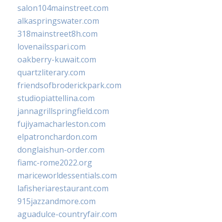
salon104mainstreet.com
alkaspringswater.com
318mainstreet8h.com
lovenailsspari.com
oakberry-kuwait.com
quartzliterary.com
friendsofbroderickpark.com
studiopiattellina.com
jannagrillspringfield.com
fujiyamacharleston.com
elpatronchardon.com
donglaishun-order.com
fiamc-rome2022.org
mariceworldessentials.com
lafisheriarestaurant.com
915jazzandmore.com
aguadulce-countryfair.com