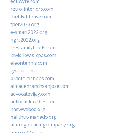
eduwyre.com
retro-interiors.com
theblvd-boise.com
fpet2023.org
e-smart2022.org
ngrc2022.org
leesfamilyfoods.com
lewis-lewis-cpas.com
eleontennis.com
cyetus.com
bradfordshops.com
almadenranchsanjose.com
advocatevijay.com
adlibilimler2023.com
naswwebed.org
balithut-manado.org
alteregotradingcompany.org
aprce2022.com