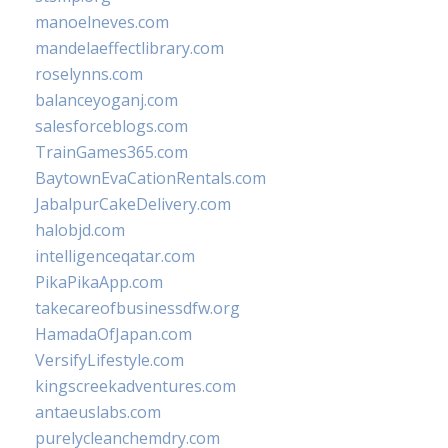
manoelneves.com
mandelaeffectlibrary.com
roselynns.com
balanceyoganj.com
salesforceblogs.com
TrainGames365.com
BaytownEvaCationRentals.com
JabalpurCakeDelivery.com
halobjd.com
intelligenceqatar.com
PikaPikaApp.com
takecareofbusinessdfw.org
HamadaOfJapan.com
VersifyLifestyle.com
kingscreekadventures.com
antaeuslabs.com
purelycleanchemdry.com