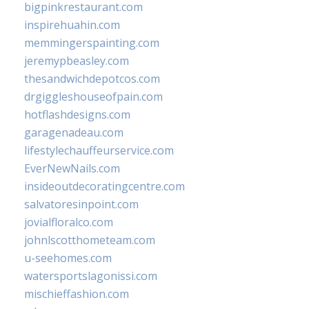
bigpinkrestaurant.com
inspirehuahin.com
memmingerspainting.com
jeremypbeasley.com
thesandwichdepotcos.com
drgiggleshouseofpain.com
hotflashdesigns.com
garagenadeau.com
lifestylechauffeurservice.com
EverNewNails.com
insideoutdecoratingcentre.com
salvatoresinpoint.com
jovialfloralco.com
johnlscotthometeam.com
u-seehomes.com
watersportslagonissi.com
mischieffashion.com