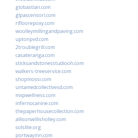
giobastian.com
glpascensori.com
rifloorepoxy.com
woolleymillingandpaving.com
uptonpvd.com
2troublegrill.com
casateranga.com
sticksandstonesstudiooh.com
walkers-treeservice.com
shopmossi.com
untamedcollectivesd.com
mxpwellness.com
infernocanine.com
thepaperhousecollection.com
allisonwillisholley.com
solslite.org
portwayinn.com