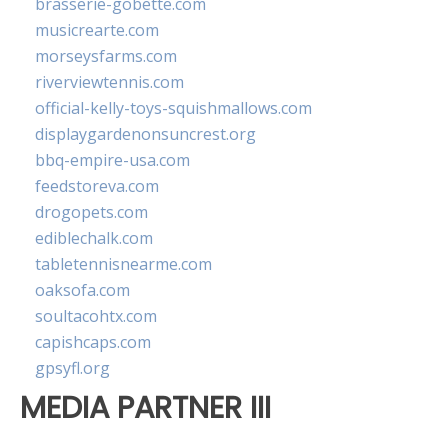
brasserie-gobette.com
musicrearte.com
morseysfarms.com
riverviewtennis.com
official-kelly-toys-squishmallows.com
displaygardenonsuncrest.org
bbq-empire-usa.com
feedstoreva.com
drogopets.com
ediblechalk.com
tabletennisnearme.com
oaksofa.com
soultacohtx.com
capishcaps.com
gpsyfl.org
MEDIA PARTNER III