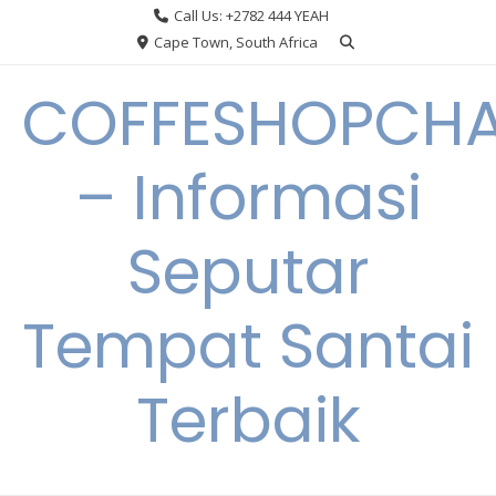
Skip
Call Us: +2782 444 YEAH
to
Cape Town, South Africa
content
COFFESHOPCHA
– Informasi
Seputar
Tempat Santai
Terbaik