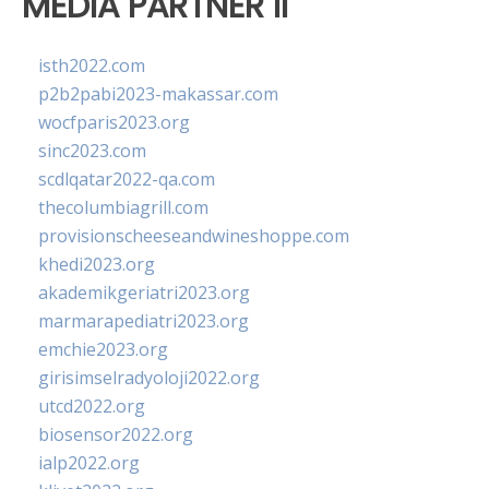
MEDIA PARTNER II
isth2022.com
p2b2pabi2023-makassar.com
wocfparis2023.org
sinc2023.com
scdlqatar2022-qa.com
thecolumbiagrill.com
provisionscheeseandwineshoppe.com
khedi2023.org
akademikgeriatri2023.org
marmarapediatri2023.org
emchie2023.org
girisimselradyoloji2022.org
utcd2022.org
biosensor2022.org
ialp2022.org