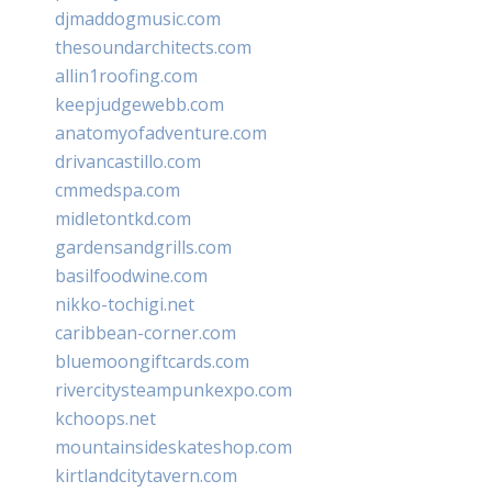
djmaddogmusic.com
thesoundarchitects.com
allin1roofing.com
keepjudgewebb.com
anatomyofadventure.com
drivancastillo.com
cmmedspa.com
midletontkd.com
gardensandgrills.com
basilfoodwine.com
nikko-tochigi.net
caribbean-corner.com
bluemoongiftcards.com
rivercitysteampunkexpo.com
kchoops.net
mountainsideskateshop.com
kirtlandcitytavern.com