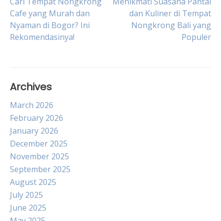
Post
Cari Tempat Nongkrong
Menikmati Suasana Pantai
Cafe yang Murah dan
dan Kuliner di Tempat
Nyaman di Bogor? Ini
Nongkrong Bali yang
navigation
Rekomendasinya!
Populer
Archives
March 2026
February 2026
January 2026
December 2025
November 2025
September 2025
August 2025
July 2025
June 2025
May 2025