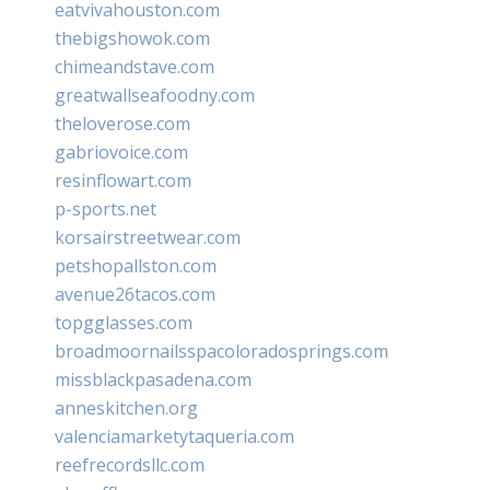
eatvivahouston.com
thebigshowok.com
chimeandstave.com
greatwallseafoodny.com
theloverose.com
gabriovoice.com
resinflowart.com
p-sports.net
korsairstreetwear.com
petshopallston.com
avenue26tacos.com
topgglasses.com
broadmoornailsspacoloradosprings.com
missblackpasadena.com
anneskitchen.org
valenciamarketytaqueria.com
reefrecordsllc.com