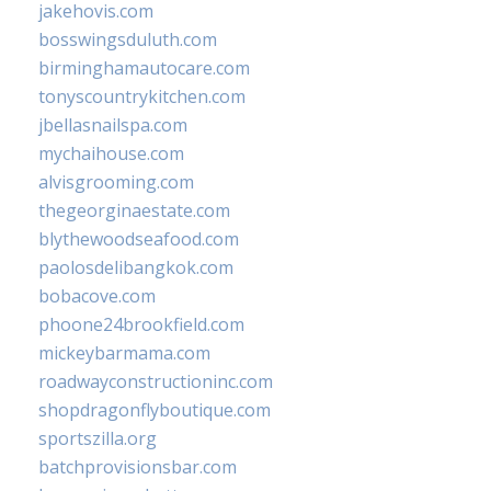
jakehovis.com
bosswingsduluth.com
birminghamautocare.com
tonyscountrykitchen.com
jbellasnailspa.com
mychaihouse.com
alvisgrooming.com
thegeorginaestate.com
blythewoodseafood.com
paolosdelibangkok.com
bobacove.com
phoone24brookfield.com
mickeybarmama.com
roadwayconstructioninc.com
shopdragonflyboutique.com
sportszilla.org
batchprovisionsbar.com