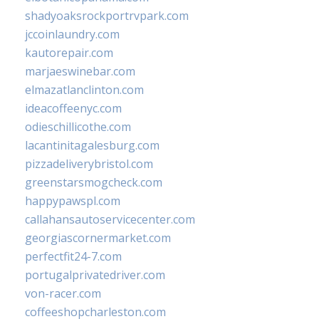
shadyoaksrockportrvpark.com
jccoinlaundry.com
kautorepair.com
marjaeswinebar.com
elmazatlanclinton.com
ideacoffeenyc.com
odieschillicothe.com
lacantinitagalesburg.com
pizzadeliverybristol.com
greenstarsmogcheck.com
happypawspl.com
callahansautoservicecenter.com
georgiascornermarket.com
perfectfit24-7.com
portugalprivatedriver.com
von-racer.com
coffeeshopcharleston.com