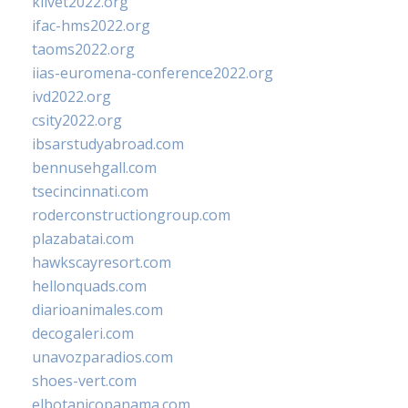
klivet2022.org
ifac-hms2022.org
taoms2022.org
iias-euromena-conference2022.org
ivd2022.org
csity2022.org
ibsarstudyabroad.com
bennusehgall.com
tsecincinnati.com
roderconstructiongroup.com
plazabatai.com
hawkscayresort.com
hellonquads.com
diarioanimales.com
decogaleri.com
unavozparadios.com
shoes-vert.com
elbotanicopanama.com