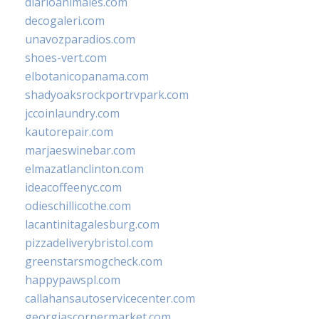
diarioanimales.com
decogaleri.com
unavozparadios.com
shoes-vert.com
elbotanicopanama.com
shadyoaksrockportrvpark.com
jccoinlaundry.com
kautorepair.com
marjaeswinebar.com
elmazatlanclinton.com
ideacoffeenyc.com
odieschillicothe.com
lacantinitagalesburg.com
pizzadeliverybristol.com
greenstarsmogcheck.com
happypawspl.com
callahansautoservicecenter.com
georgiascornermarket.com