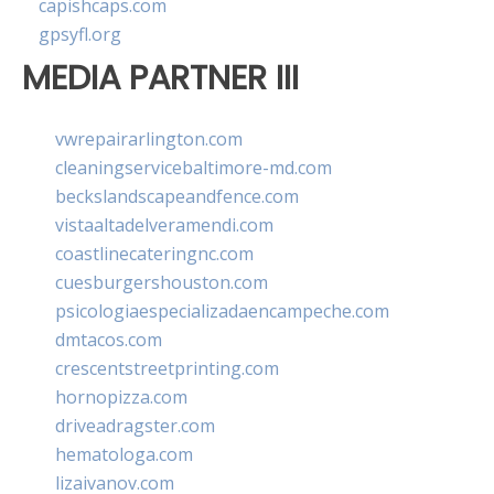
capishcaps.com
gpsyfl.org
MEDIA PARTNER III
vwrepairarlington.com
cleaningservicebaltimore-md.com
beckslandscapeandfence.com
vistaaltadelveramendi.com
coastlinecateringnc.com
cuesburgershouston.com
psicologiaespecializadaencampeche.com
dmtacos.com
crescentstreetprinting.com
hornopizza.com
driveadragster.com
hematologa.com
lizaivanov.com