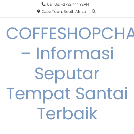
Skip
Call Us: +2782 444 YEAH
to
Cape Town, South Africa
content
COFFESHOPCHA
– Informasi
Seputar
Tempat Santai
Terbaik