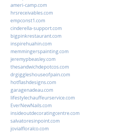
ameri-camp.com
hrsreceivables.com
empconst1.com
cinderella-support.com
bigpinkrestaurant.com
inspirehuahin.com
memmingerspainting.com
jeremypbeasley.com
thesandwichdepotcos.com
drgiggleshouseofpain.com
hotflashdesigns.com
garagenadeau.com
lifestylechauffeurservice.com
EverNewNails.com
insideoutdecoratingcentre.com
salvatoresinpoint.com
jovialfloralco.com