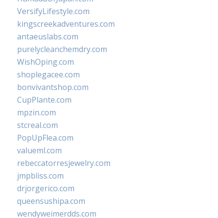
VersifyLifestyle.com
kingscreekadventures.com
antaeuslabs.com
purelycleanchemdry.com
WishOping.com
shoplegacee.com
bonvivantshop.com
CupPlante.com
mpzin.com
stcreal.com
PopUpFlea.com
valueml.com
rebeccatorresjewelry.com
jmpbliss.com
drjorgerico.com
queensushipa.com
wendyweimerdds.com