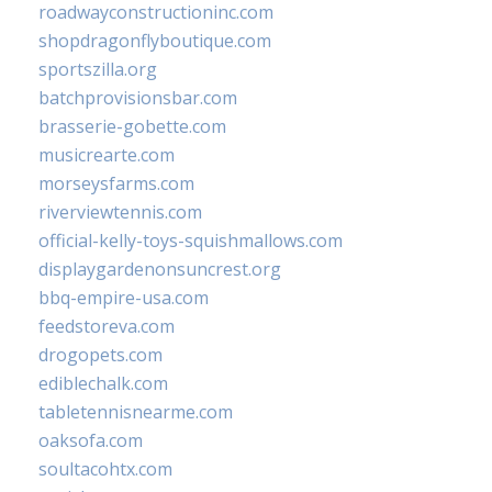
roadwayconstructioninc.com
shopdragonflyboutique.com
sportszilla.org
batchprovisionsbar.com
brasserie-gobette.com
musicrearte.com
morseysfarms.com
riverviewtennis.com
official-kelly-toys-squishmallows.com
displaygardenonsuncrest.org
bbq-empire-usa.com
feedstoreva.com
drogopets.com
ediblechalk.com
tabletennisnearme.com
oaksofa.com
soultacohtx.com