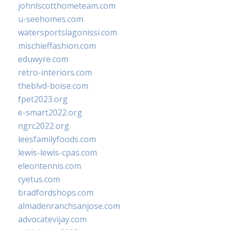
johnlscotthometeam.com
u-seehomes.com
watersportslagonissi.com
mischieffashion.com
eduwyre.com
retro-interiors.com
theblvd-boise.com
fpet2023.org
e-smart2022.org
ngrc2022.org
leesfamilyfoods.com
lewis-lewis-cpas.com
eleontennis.com
cyetus.com
bradfordshops.com
almadenranchsanjose.com
advocatevijay.com