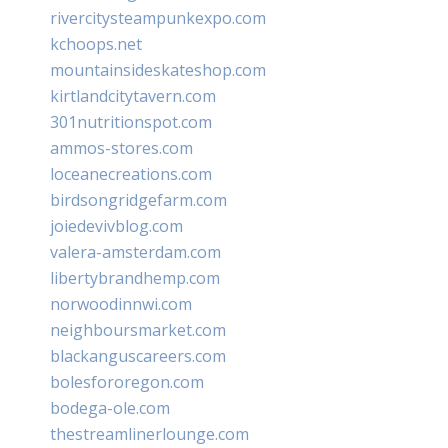
rivercitysteampunkexpo.com
kchoops.net
mountainsideskateshop.com
kirtlandcitytavern.com
301nutritionspot.com
ammos-stores.com
loceanecreations.com
birdsongridgefarm.com
joiedevivblog.com
valera-amsterdam.com
libertybrandhemp.com
norwoodinnwi.com
neighboursmarket.com
blackanguscareers.com
bolesfororegon.com
bodega-ole.com
thestreamlinerlounge.com