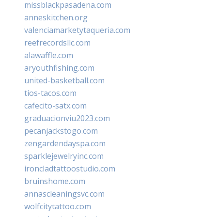
missblackpasadena.com
anneskitchen.org
valenciamarketytaqueria.com
reefrecordsllc.com
alawaffle.com
aryouthfishing.com
united-basketball.com
tios-tacos.com
cafecito-satx.com
graduacionviu2023.com
pecanjackstogo.com
zengardendayspa.com
sparklejewelryinc.com
ironcladtattoostudio.com
bruinshome.com
annascleaningsvc.com
wolfcitytattoo.com