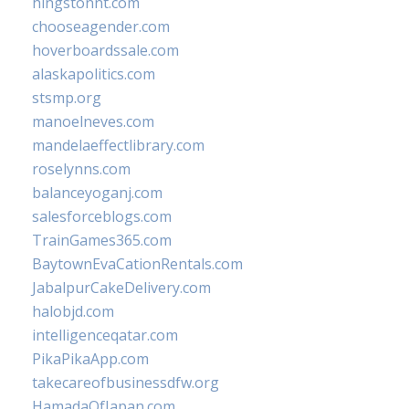
hingstonnt.com
chooseagender.com
hoverboardssale.com
alaskapolitics.com
stsmp.org
manoelneves.com
mandelaeffectlibrary.com
roselynns.com
balanceyoganj.com
salesforceblogs.com
TrainGames365.com
BaytownEvaCationRentals.com
JabalpurCakeDelivery.com
halobjd.com
intelligenceqatar.com
PikaPikaApp.com
takecareofbusinessdfw.org
HamadaOfJapan.com