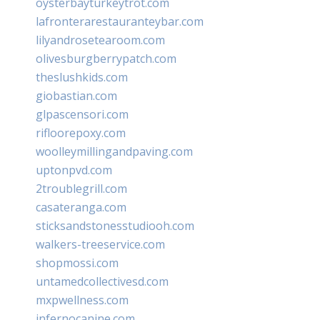
oysterbayturkeytrot.com
lafronterarestauranteybar.com
lilyandrosetearoom.com
olivesburgberrypatch.com
theslushkids.com
giobastian.com
glpascensori.com
rifloorepoxy.com
woolleymillingandpaving.com
uptonpvd.com
2troublegrill.com
casateranga.com
sticksandstonesstudiooh.com
walkers-treeservice.com
shopmossi.com
untamedcollectivesd.com
mxpwellness.com
infernocanine.com