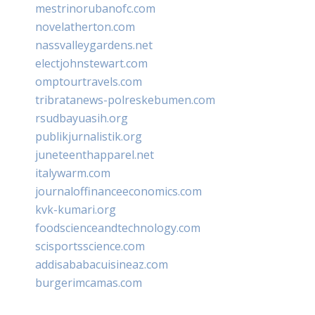
mestrinorubanofc.com
novelatherton.com
nassvalleygardens.net
electjohnstewart.com
omptourtravels.com
tribratanews-polreskebumen.com
rsudbayuasih.org
publikjurnalistik.org
juneteenthapparel.net
italywarm.com
journaloffinanceeconomics.com
kvk-kumari.org
foodscienceandtechnology.com
scisportsscience.com
addisababacuisineaz.com
burgerimcamas.com