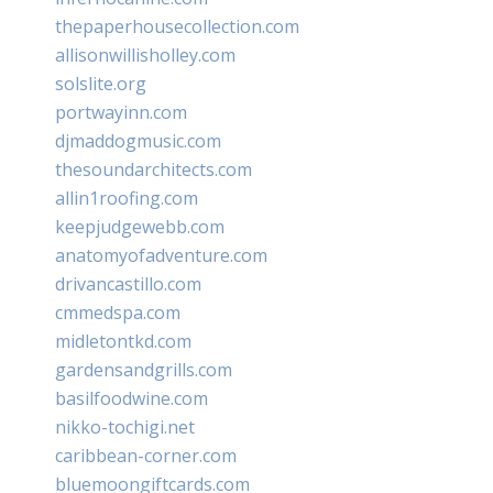
thepaperhousecollection.com
allisonwillisholley.com
solslite.org
portwayinn.com
djmaddogmusic.com
thesoundarchitects.com
allin1roofing.com
keepjudgewebb.com
anatomyofadventure.com
drivancastillo.com
cmmedspa.com
midletontkd.com
gardensandgrills.com
basilfoodwine.com
nikko-tochigi.net
caribbean-corner.com
bluemoongiftcards.com