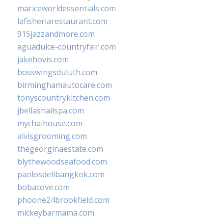
mariceworldessentials.com
lafisheriarestaurant.com
915jazzandmore.com
aguadulce-countryfair.com
jakehovis.com
bosswingsduluth.com
birminghamautocare.com
tonyscountrykitchen.com
jbellasnailspa.com
mychaihouse.com
alvisgrooming.com
thegeorginaestate.com
blythewoodseafood.com
paolosdelibangkok.com
bobacove.com
phoone24brookfield.com
mickeybarmama.com