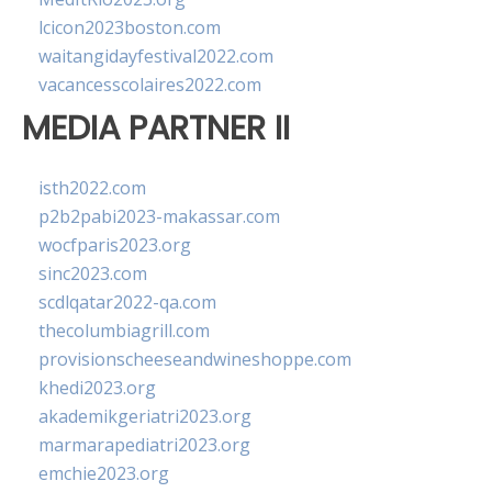
lcicon2023boston.com
waitangidayfestival2022.com
vacancesscolaires2022.com
MEDIA PARTNER II
isth2022.com
p2b2pabi2023-makassar.com
wocfparis2023.org
sinc2023.com
scdlqatar2022-qa.com
thecolumbiagrill.com
provisionscheeseandwineshoppe.com
khedi2023.org
akademikgeriatri2023.org
marmarapediatri2023.org
emchie2023.org