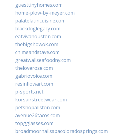
guesttinyhomes.com
home-plow-by-meyer.com
palatelatincuisine.com
blackdoglegacy.com
eatvivahouston.com
thebigshowok.com
chimeandstave.com
greatwallseafoodny.com
theloverose.com
gabriovoice.com
resinflowart.com
p-sports.net
korsairstreetwear.com
petshopallston.com
avenue26tacos.com
topgglasses.com
broadmoornailsspacoloradosprings.com