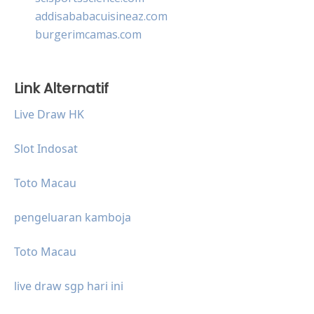
addisababacuisineaz.com
burgerimcamas.com
Link Alternatif
Live Draw HK
Slot Indosat
Toto Macau
pengeluaran kamboja
Toto Macau
live draw sgp hari ini