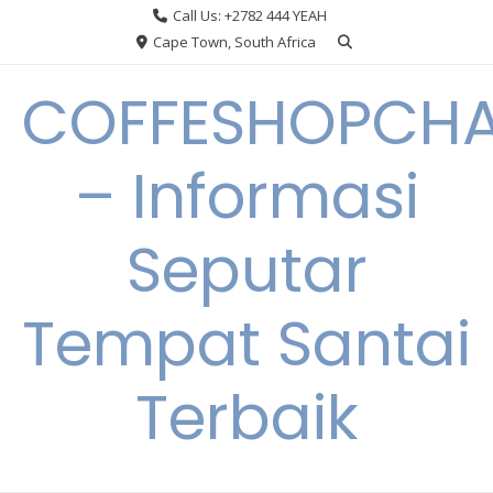
Skip
Call Us: +2782 444 YEAH
to
Cape Town, South Africa
content
COFFESHOPCHA
– Informasi
Seputar
Tempat Santai
Terbaik