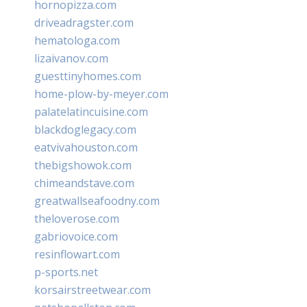
hornopizza.com
driveadragster.com
hematologa.com
lizaivanov.com
guesttinyhomes.com
home-plow-by-meyer.com
palatelatincuisine.com
blackdoglegacy.com
eatvivahouston.com
thebigshowok.com
chimeandstave.com
greatwallseafoodny.com
theloverose.com
gabriovoice.com
resinflowart.com
p-sports.net
korsairstreetwear.com