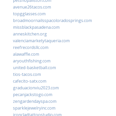
petshopallston.com
avenue26tacos.com
topgglasses.com
broadmoornailsspacoloradosprings.com
missblackpasadena.com
anneskitchen.org
valenciamarketytaqueria.com
reefrecordsllc.com
alawaffle.com
aryouthfishing.com
united-basketball.com
tios-tacos.com
cafecito-satx.com
graduacionviu2023.com
pecanjackstogo.com
zengardendayspa.com
sparklejewelryinc.com
ironcladtattoostudio.com