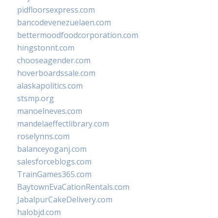
pidfloorsexpress.com
bancodevenezuelaen.com
bettermoodfoodcorporation.com
hingstonnt.com
chooseagender.com
hoverboardssale.com
alaskapolitics.com
stsmp.org
manoelneves.com
mandelaeffectlibrary.com
roselynns.com
balanceyoganj.com
salesforceblogs.com
TrainGames365.com
BaytownEvaCationRentals.com
JabalpurCakeDelivery.com
halobjd.com