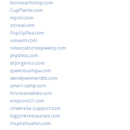
bonvivantshop.com
CupPlante.com
mpzin.com
stcreal.com
PopUpFlea.com
valueml.com
rebeccatorresjewelry.com
jmpbliss.com
drjorgerico.com
queensushipa.com
wendyweimerdds.com
ameri-camp.com
hrsreceivables.com
empconst1.com
cinderella-support.com
bigpinkrestaurant.com
inspirehuahin.com