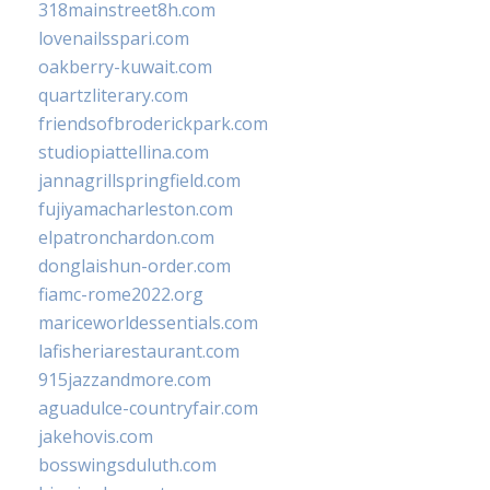
318mainstreet8h.com
lovenailsspari.com
oakberry-kuwait.com
quartzliterary.com
friendsofbroderickpark.com
studiopiattellina.com
jannagrillspringfield.com
fujiyamacharleston.com
elpatronchardon.com
donglaishun-order.com
fiamc-rome2022.org
mariceworldessentials.com
lafisheriarestaurant.com
915jazzandmore.com
aguadulce-countryfair.com
jakehovis.com
bosswingsduluth.com