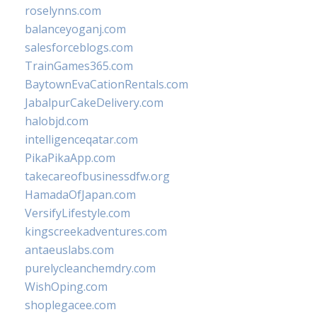
roselynns.com
balanceyoganj.com
salesforceblogs.com
TrainGames365.com
BaytownEvaCationRentals.com
JabalpurCakeDelivery.com
halobjd.com
intelligenceqatar.com
PikaPikaApp.com
takecareofbusinessdfw.org
HamadaOfJapan.com
VersifyLifestyle.com
kingscreekadventures.com
antaeuslabs.com
purelycleanchemdry.com
WishOping.com
shoplegacee.com