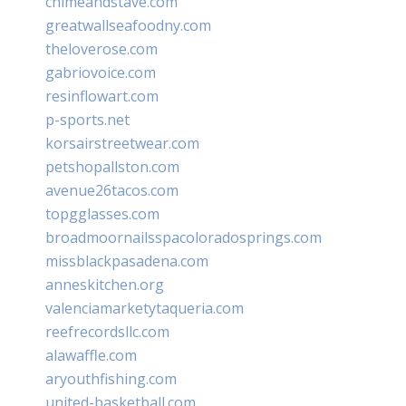
chimeandstave.com
greatwallseafoodny.com
theloverose.com
gabriovoice.com
resinflowart.com
p-sports.net
korsairstreetwear.com
petshopallston.com
avenue26tacos.com
topgglasses.com
broadmoornailsspacoloradosprings.com
missblackpasadena.com
anneskitchen.org
valenciamarketytaqueria.com
reefrecordsllc.com
alawaffle.com
aryouthfishing.com
united-basketball.com