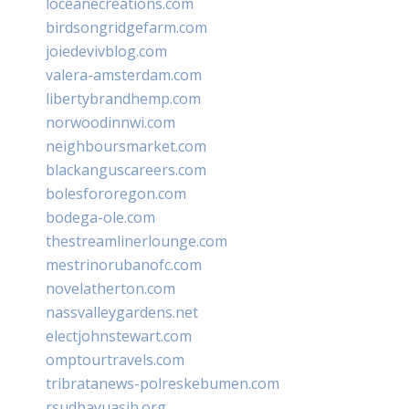
loceanecreations.com
birdsongridgefarm.com
joiedevivblog.com
valera-amsterdam.com
libertybrandhemp.com
norwoodinnwi.com
neighboursmarket.com
blackanguscareers.com
bolesfororegon.com
bodega-ole.com
thestreamlinerlounge.com
mestrinorubanofc.com
novelatherton.com
nassvalleygardens.net
electjohnstewart.com
omptourtravels.com
tribratanews-polreskebumen.com
rsudbayuasih.org