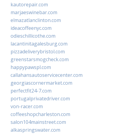
kautorepair.com
marjaeswinebar.com
elmazatlanclinton.com
ideacoffeenyc.com
odieschillicothe.com
lacantinitagalesburg.com
pizzadeliverybristol.com
greenstarsmogcheck.com
happypawspl.com
callahansautoservicecenter.com
georgiascornermarket.com
perfectfit24-7.com
portugalprivatedriver.com
von-racer.com
coffeeshopcharleston.com
salon104mainstreet.com
alkaspringswater.com