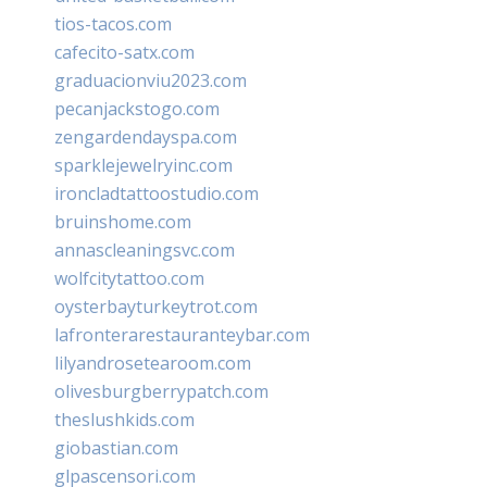
tios-tacos.com
cafecito-satx.com
graduacionviu2023.com
pecanjackstogo.com
zengardendayspa.com
sparklejewelryinc.com
ironcladtattoostudio.com
bruinshome.com
annascleaningsvc.com
wolfcitytattoo.com
oysterbayturkeytrot.com
lafronterarestauranteybar.com
lilyandrosetearoom.com
olivesburgberrypatch.com
theslushkids.com
giobastian.com
glpascensori.com