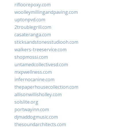
rifloorepoxy.com
woolleymillingandpaving.com
uptonpvd.com
2troublegrill.com
casateranga.com
sticksandstonesstudiooh.com
walkers-treeservice.com
shopmossi.com
untamedcollectivesd.com
mxpwellness.com
infernocanine.com
thepaperhousecollection.com
allisonwillisholley.com
solslite.org
portwayinn.com
djmaddogmusic.com
thesoundarchitects.com