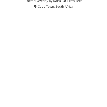
Theme: Overlay by
Kaira
.
Extra Text
Cape Town, South Africa