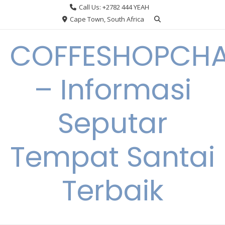
Skip
Call Us: +2782 444 YEAH
to
Cape Town, South Africa
content
COFFESHOPCHA
– Informasi
Seputar
Tempat Santai
Terbaik