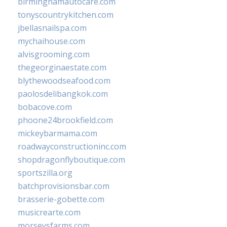
birminghamautocare.com
tonyscountrykitchen.com
jbellasnailspa.com
mychaihouse.com
alvisgrooming.com
thegeorginaestate.com
blythewoodseafood.com
paolosdelibangkok.com
bobacove.com
phoone24brookfield.com
mickeybarmama.com
roadwayconstructioninc.com
shopdragonflyboutique.com
sportszilla.org
batchprovisionsbar.com
brasserie-gobette.com
musicrearte.com
morseysfarms.com