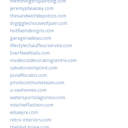
memmingerspainting.com
jeremypbeasley.com
thesandwichdepotcos.com
drgiggleshouseofpain.com
hotflashdesigns.com
garagenadeau.com
lifestylechauffeurservice.com
EverNewNails.com
insideoutdecoratingcentre.com
salvatoresinpoint.com
jovialfloralco.com
johnlscotthometeam.com
u-seehomes.com
watersportslagonissi.com
mischieffashion.com
eduwyre.com
retro-interiors.com
theblvd-boise.com