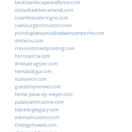
beckslandscapeandfence.com
vistaaltadelveramendi.com
coastlinecateringnc.com
cuesburgershouston.com
psicologiaespecializadaencampeche.com
dmtacos.com
crescentstreetprinting.com
hornopizza.com
driveadragster.com
hematologa.com
lizaivanov.com
guesttinyhomes.com
home-plow-by-meyer.com
palatelatincuisine.com
blackdoglegacy.com
eatvivahouston.com
thebigshowok.com