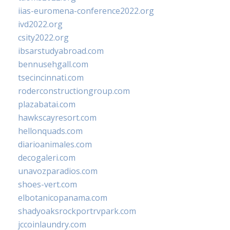
iias-euromena-conference2022.org
ivd2022.org
csity2022.org
ibsarstudyabroad.com
bennusehgall.com
tsecincinnati.com
roderconstructiongroup.com
plazabatai.com
hawkscayresort.com
hellonquads.com
diarioanimales.com
decogaleri.com
unavozparadios.com
shoes-vert.com
elbotanicopanama.com
shadyoaksrockportrvpark.com
jccoinlaundry.com