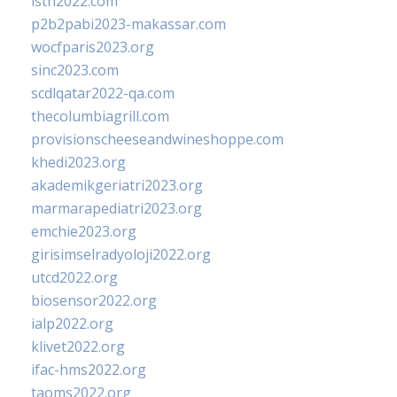
isth2022.com
p2b2pabi2023-makassar.com
wocfparis2023.org
sinc2023.com
scdlqatar2022-qa.com
thecolumbiagrill.com
provisionscheeseandwineshoppe.com
khedi2023.org
akademikgeriatri2023.org
marmarapediatri2023.org
emchie2023.org
girisimselradyoloji2022.org
utcd2022.org
biosensor2022.org
ialp2022.org
klivet2022.org
ifac-hms2022.org
taoms2022.org