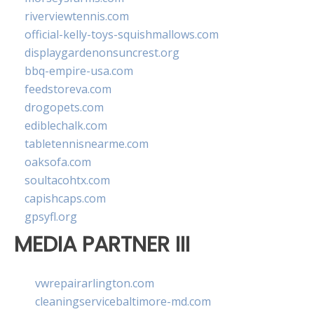
riverviewtennis.com
official-kelly-toys-squishmallows.com
displaygardenonsuncrest.org
bbq-empire-usa.com
feedstoreva.com
drogopets.com
ediblechalk.com
tabletennisnearme.com
oaksofa.com
soultacohtx.com
capishcaps.com
gpsyfl.org
MEDIA PARTNER III
vwrepairarlington.com
cleaningservicebaltimore-md.com