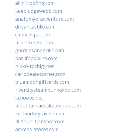
allin1roofing.com
keepjudgewebb.com
anatomyofadventure.com
drivancastillo.com
cmmedspa.com
midletontkd.com
gardensandgrills.com
basilfoodwine.com
nikko-tochigi.net
caribbean-corner.com
bluemoongiftcards.com
rivercitysteampunkexpo.com
kchoops.net
mountainsideskateshop.com
kirtlandcitytavern.com
301nutritionspot.com
ammos-stores.com