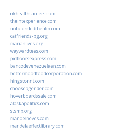
okhealthcareers.com
theintexperience.com
unboundedthefilm.com
catfriends-bg.org
marianlives.org
waywardtees.com
pidfloorsexpress.com
bancodevenezuelaen.com
bettermoodfoodcorporation.com
hingstonnt.com
chooseagender.com
hoverboardssale.com
alaskapolitics.com
stsmp.org
manoelneves.com
mandelaeffectlibrary.com