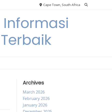
Cape Town, South Africa
Informasi
Terbaik
Archives
March 2026
February 2026
January 2026
December 2025