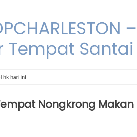
PCHARLESTON – 
r Tempat Santai 
l hk hari ini
: Tempat Nongkrong Makan