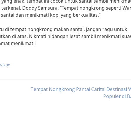
yang enak, tempat ini cocok untuk santai sambil menikmat
 terkenal, Doddy Samsura, “Tempat nongkrong seperti Wa
 santai dan menikmati kopi yang berkualitas.”
ktu di tempat nongkrong makan santai, jangan ragu untuk
kan di atas. Nikmati hidangan lezat sambil menikmati sua
lamat menikmati!
makan
Tempat Nongkrong Pantai Carita: Destinasi 
Populer di 