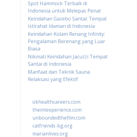
Spot Hammock Terbaik di
Indonesia untuk Melepas Penat
Keindahan Gazebo Santai: Tempat
Istirahat Idaman di Indonesia
Keindahan Kolam Renang Infinity:
Pengalaman Berenang yang Luar
Biasa
Nikmati Keindahan Jacuzzi Tempat
Santai di Indonesia
Manfaat dan Teknik Sauna
Relaksasi yang Efektif
okhealthcareers.com
theintexperience.com
unboundedthefilm.com
catfriends-bg.org
marianlives.org