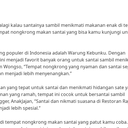
palagi kalau santainya sambil menikmati makanan enak di t
empat nongkrong makan santai yang bisa kamu kunjungi un
ang populer di Indonesia adalah Warung Kebunku. Dengan
ni menjadi favorit banyak orang untuk santai sambil meni
am Wongso, “Tempat nongkrong yang nyaman dan santai se
 menjadi lebih menyenangkan.”
lihan yang tepat untuk santai dan menikmati hidangan sate 
nan yang ramah, tempat ini cocok untuk bersantai sambil
ger, AnakJajan, “Santai dan nikmati suasana di Restoran Ra
di lebih spesial.”
jadi tempat nongkrong makan santai yang patut kamu coba.