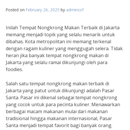
Posted on
February 26, 2025
by
admincof
Inilah Tempat Nongkrong Makan Terbaik di Jakarta
memang menjadi topik yang selalu menarik untuk
dibahas. Kota metropolitan ini memang terkenal
dengan ragam kuliner yang menggugah selera. Tidak
heran jika banyak tempat nongkrong makan di
Jakarta yang selalu ramai dikunjungi oleh para
foodies.
Salah satu tempat nongkrong makan terbaik di
Jakarta yang patut untuk dikunjungi adalah Pasar
Santa. Pasar ini dikenal sebagai tempat nongkrong
yang cocok untuk para pecinta kuliner. Menawarkan
berbagai macam makanan mulai dari makanan
tradisional hingga makanan internasional, Pasar
Santa menjadi tempat favorit bagi banyak orang.