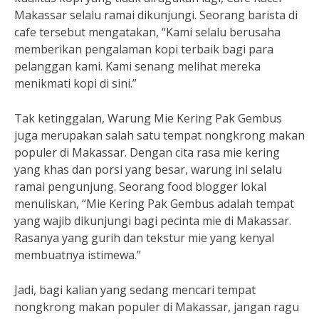
Makassar selalu ramai dikunjungi. Seorang barista di
cafe tersebut mengatakan, “Kami selalu berusaha
memberikan pengalaman kopi terbaik bagi para
pelanggan kami. Kami senang melihat mereka
menikmati kopi di sini.”
Tak ketinggalan, Warung Mie Kering Pak Gembus
juga merupakan salah satu tempat nongkrong makan
populer di Makassar. Dengan cita rasa mie kering
yang khas dan porsi yang besar, warung ini selalu
ramai pengunjung. Seorang food blogger lokal
menuliskan, “Mie Kering Pak Gembus adalah tempat
yang wajib dikunjungi bagi pecinta mie di Makassar.
Rasanya yang gurih dan tekstur mie yang kenyal
membuatnya istimewa.”
Jadi, bagi kalian yang sedang mencari tempat
nongkrong makan populer di Makassar, jangan ragu