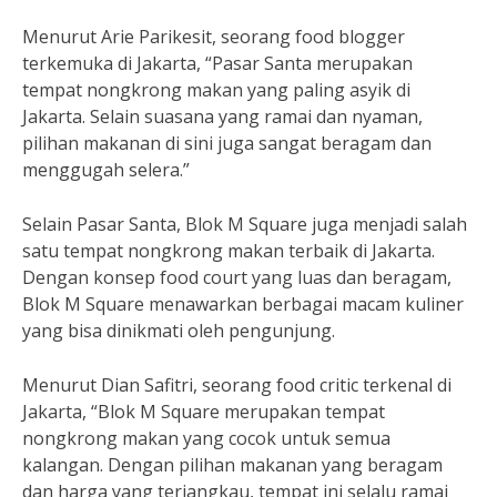
Menurut Arie Parikesit, seorang food blogger
terkemuka di Jakarta, “Pasar Santa merupakan
tempat nongkrong makan yang paling asyik di
Jakarta. Selain suasana yang ramai dan nyaman,
pilihan makanan di sini juga sangat beragam dan
menggugah selera.”
Selain Pasar Santa, Blok M Square juga menjadi salah
satu tempat nongkrong makan terbaik di Jakarta.
Dengan konsep food court yang luas dan beragam,
Blok M Square menawarkan berbagai macam kuliner
yang bisa dinikmati oleh pengunjung.
Menurut Dian Safitri, seorang food critic terkenal di
Jakarta, “Blok M Square merupakan tempat
nongkrong makan yang cocok untuk semua
kalangan. Dengan pilihan makanan yang beragam
dan harga yang terjangkau, tempat ini selalu ramai