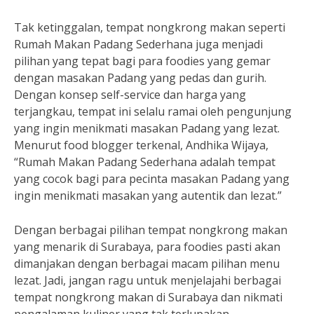
Tak ketinggalan, tempat nongkrong makan seperti
Rumah Makan Padang Sederhana juga menjadi
pilihan yang tepat bagi para foodies yang gemar
dengan masakan Padang yang pedas dan gurih.
Dengan konsep self-service dan harga yang
terjangkau, tempat ini selalu ramai oleh pengunjung
yang ingin menikmati masakan Padang yang lezat.
Menurut food blogger terkenal, Andhika Wijaya,
“Rumah Makan Padang Sederhana adalah tempat
yang cocok bagi para pecinta masakan Padang yang
ingin menikmati masakan yang autentik dan lezat.”
Dengan berbagai pilihan tempat nongkrong makan
yang menarik di Surabaya, para foodies pasti akan
dimanjakan dengan berbagai macam pilihan menu
lezat. Jadi, jangan ragu untuk menjelajahi berbagai
tempat nongkrong makan di Surabaya dan nikmati