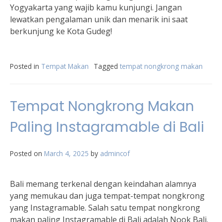
Yogyakarta yang wajib kamu kunjungi. Jangan
lewatkan pengalaman unik dan menarik ini saat
berkunjung ke Kota Gudeg!
Posted in
Tempat Makan
Tagged
tempat nongkrong makan
Tempat Nongkrong Makan
Paling Instagramable di Bali
Posted on
March 4, 2025
by
admincof
Bali memang terkenal dengan keindahan alamnya
yang memukau dan juga tempat-tempat nongkrong
yang Instagramable. Salah satu tempat nongkrong
makan paling Instagramable di Bali adalah Nook Bali.