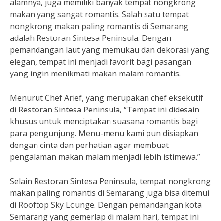
alamnya, juga memiliki banyak tempat nongkrong
makan yang sangat romantis. Salah satu tempat
nongkrong makan paling romantis di Semarang
adalah Restoran Sintesa Peninsula. Dengan
pemandangan laut yang memukau dan dekorasi yang
elegan, tempat ini menjadi favorit bagi pasangan
yang ingin menikmati makan malam romantis.
Menurut Chef Arief, yang merupakan chef eksekutif
di Restoran Sintesa Peninsula, “Tempat ini didesain
khusus untuk menciptakan suasana romantis bagi
para pengunjung. Menu-menu kami pun disiapkan
dengan cinta dan perhatian agar membuat
pengalaman makan malam menjadi lebih istimewa.”
Selain Restoran Sintesa Peninsula, tempat nongkrong
makan paling romantis di Semarang juga bisa ditemui
di Rooftop Sky Lounge. Dengan pemandangan kota
Semarang yang gemerlap di malam hari, tempat ini