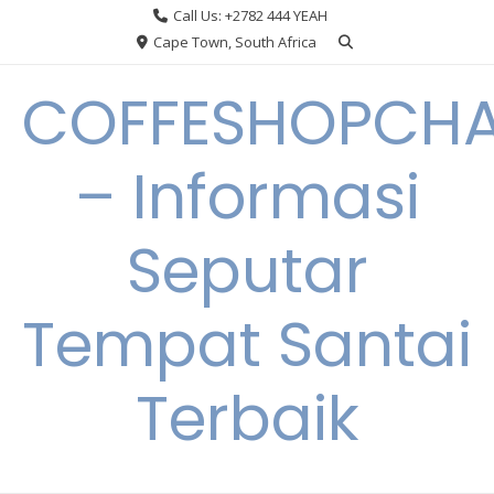
Skip
Call Us: +2782 444 YEAH
to
Cape Town, South Africa
content
COFFESHOPCHA
– Informasi
Seputar
Tempat Santai
Terbaik