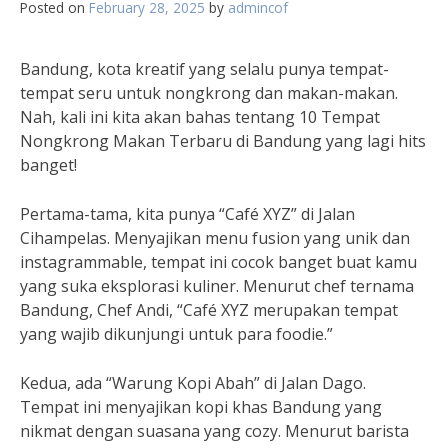
Posted on
February 28, 2025
by
admincof
Bandung, kota kreatif yang selalu punya tempat-
tempat seru untuk nongkrong dan makan-makan.
Nah, kali ini kita akan bahas tentang 10 Tempat
Nongkrong Makan Terbaru di Bandung yang lagi hits
banget!
Pertama-tama, kita punya “Café XYZ” di Jalan
Cihampelas. Menyajikan menu fusion yang unik dan
instagrammable, tempat ini cocok banget buat kamu
yang suka eksplorasi kuliner. Menurut chef ternama
Bandung, Chef Andi, “Café XYZ merupakan tempat
yang wajib dikunjungi untuk para foodie.”
Kedua, ada “Warung Kopi Abah” di Jalan Dago.
Tempat ini menyajikan kopi khas Bandung yang
nikmat dengan suasana yang cozy. Menurut barista