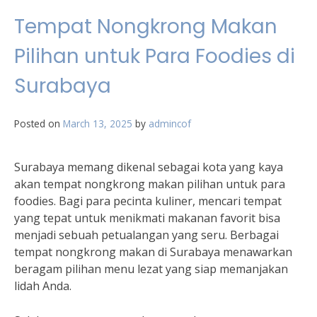
Tempat Nongkrong Makan
Pilihan untuk Para Foodies di
Surabaya
Posted on
March 13, 2025
by
admincof
Surabaya memang dikenal sebagai kota yang kaya
akan tempat nongkrong makan pilihan untuk para
foodies. Bagi para pecinta kuliner, mencari tempat
yang tepat untuk menikmati makanan favorit bisa
menjadi sebuah petualangan yang seru. Berbagai
tempat nongkrong makan di Surabaya menawarkan
beragam pilihan menu lezat yang siap memanjakan
lidah Anda.