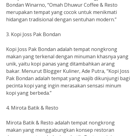
Bondan Winarno, “Omah Dhuwur Coffee & Resto
merupakan tempat yang cocok untuk menikmati
hidangan tradisional dengan sentuhan modern.”
3. Kopi Joss Pak Bondan
Kopi Joss Pak Bondan adalah tempat nongkrong
makan yang terkenal dengan minuman khasnya yang
unik, yaitu kopi panas yang ditambahkan arang
bakar. Menurut Blogger Kuliner, Ade Putra, “Kopi Joss
Pak Bondan adalah tempat yang wajib dikunjungi bagi
pecinta kopi yang ingin merasakan sensasi minum
kopi yang berbeda.”
4. Mirota Batik & Resto
Mirota Batik & Resto adalah tempat nongkrong
makan yang menggabungkan konsep restoran