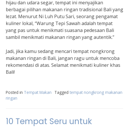
hijau dan udara segar, tempat ini menyajikan
berbagai pilihan makanan ringan tradisional Bali yang
lezat. Menurut Ni Luh Putu Sari, seorang pengamat
kuliner lokal, “Warung Tepi Sawah adalah tempat
yang pas untuk menikmati suasana pedesaan Bali
sambil menikmati makanan ringan yang autentik.”
Jadi, jika kamu sedang mencari tempat nongkrong
makanan ringan di Bali, jangan ragu untuk mencoba
rekomendasi di atas. Selamat menikmati kuliner khas
Bali!
Posted in
Tempat Makan
Tagged
tempat nongkrong makanan
ringan
10 Tempat Seru untuk