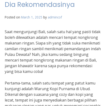
Dia Rekomendasinya
Posted on
March 1, 2025
by
admincof
Saat mengunjungi Bali, salah satu hal yang pasti tidak
boleh dilewatkan adalah mencari tempat nongkrong
makanan ringan. Siapa sih yang tidak suka menikmati
camilan ringan sambil menikmati pemandangan indah
Pulau Dewata? Nah, jika kamu sedang bingung
mencari tempat nongkrong makanan ringan di Bali,
jangan khawatir karena saya punya rekomendasi
yang bisa kamu coba!
Pertama-tama, salah satu tempat yang patut kamu
kunjungi adalah Warung Kopi Purnama di Ubud.
Dikenal dengan suasana yang cozy dan kopi yang
lezat, tempat ini juga menyediakan berbagai pilihan
makanan ringan yang pas untuk menemani secangkir