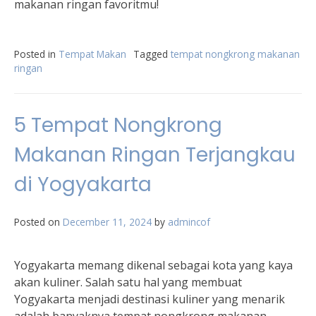
makanan ringan favoritmu!
Posted in
Tempat Makan
Tagged
tempat nongkrong makanan
ringan
5 Tempat Nongkrong
Makanan Ringan Terjangkau
di Yogyakarta
Posted on
December 11, 2024
by
admincof
Yogyakarta memang dikenal sebagai kota yang kaya
akan kuliner. Salah satu hal yang membuat
Yogyakarta menjadi destinasi kuliner yang menarik