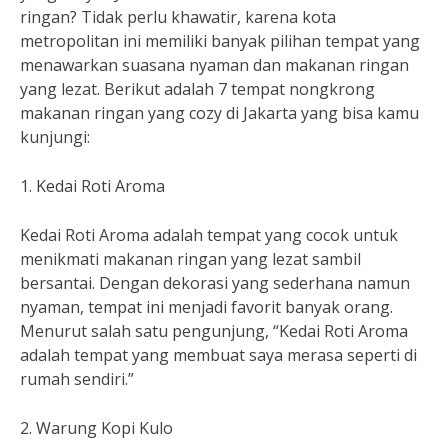
ringan? Tidak perlu khawatir, karena kota
metropolitan ini memiliki banyak pilihan tempat yang
menawarkan suasana nyaman dan makanan ringan
yang lezat. Berikut adalah 7 tempat nongkrong
makanan ringan yang cozy di Jakarta yang bisa kamu
kunjungi:
1. Kedai Roti Aroma
Kedai Roti Aroma adalah tempat yang cocok untuk
menikmati makanan ringan yang lezat sambil
bersantai. Dengan dekorasi yang sederhana namun
nyaman, tempat ini menjadi favorit banyak orang.
Menurut salah satu pengunjung, “Kedai Roti Aroma
adalah tempat yang membuat saya merasa seperti di
rumah sendiri.”
2. Warung Kopi Kulo