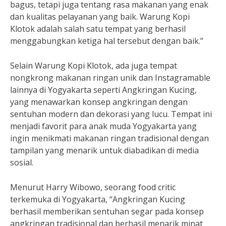
bagus, tetapi juga tentang rasa makanan yang enak
dan kualitas pelayanan yang baik. Warung Kopi
Klotok adalah salah satu tempat yang berhasil
menggabungkan ketiga hal tersebut dengan baik.”
Selain Warung Kopi Klotok, ada juga tempat
nongkrong makanan ringan unik dan Instagramable
lainnya di Yogyakarta seperti Angkringan Kucing,
yang menawarkan konsep angkringan dengan
sentuhan modern dan dekorasi yang lucu. Tempat ini
menjadi favorit para anak muda Yogyakarta yang
ingin menikmati makanan ringan tradisional dengan
tampilan yang menarik untuk diabadikan di media
sosial.
Menurut Harry Wibowo, seorang food critic
terkemuka di Yogyakarta, “Angkringan Kucing
berhasil memberikan sentuhan segar pada konsep
angkringan tradisional dan berhasil menarik minat