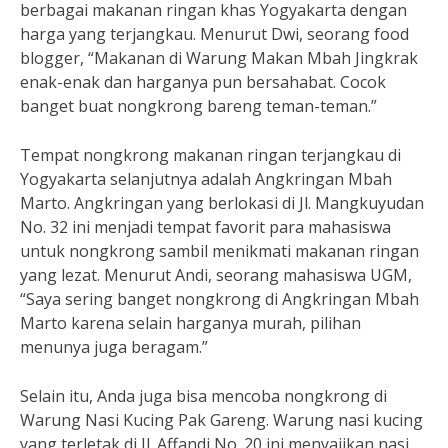
berbagai makanan ringan khas Yogyakarta dengan
harga yang terjangkau. Menurut Dwi, seorang food
blogger, “Makanan di Warung Makan Mbah Jingkrak
enak-enak dan harganya pun bersahabat. Cocok
banget buat nongkrong bareng teman-teman.”
Tempat nongkrong makanan ringan terjangkau di
Yogyakarta selanjutnya adalah Angkringan Mbah
Marto. Angkringan yang berlokasi di Jl. Mangkuyudan
No. 32 ini menjadi tempat favorit para mahasiswa
untuk nongkrong sambil menikmati makanan ringan
yang lezat. Menurut Andi, seorang mahasiswa UGM,
“Saya sering banget nongkrong di Angkringan Mbah
Marto karena selain harganya murah, pilihan
menunya juga beragam.”
Selain itu, Anda juga bisa mencoba nongkrong di
Warung Nasi Kucing Pak Gareng. Warung nasi kucing
yang terletak di Jl. Affandi No. 20 ini menyajikan nasi