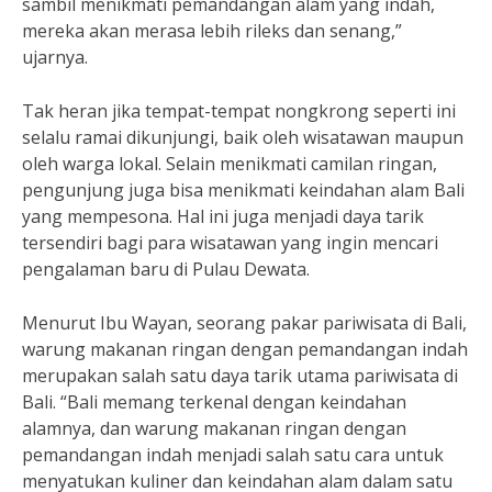
sambil menikmati pemandangan alam yang indah,
mereka akan merasa lebih rileks dan senang,”
ujarnya.
Tak heran jika tempat-tempat nongkrong seperti ini
selalu ramai dikunjungi, baik oleh wisatawan maupun
oleh warga lokal. Selain menikmati camilan ringan,
pengunjung juga bisa menikmati keindahan alam Bali
yang mempesona. Hal ini juga menjadi daya tarik
tersendiri bagi para wisatawan yang ingin mencari
pengalaman baru di Pulau Dewata.
Menurut Ibu Wayan, seorang pakar pariwisata di Bali,
warung makanan ringan dengan pemandangan indah
merupakan salah satu daya tarik utama pariwisata di
Bali. “Bali memang terkenal dengan keindahan
alamnya, dan warung makanan ringan dengan
pemandangan indah menjadi salah satu cara untuk
menyatukan kuliner dan keindahan alam dalam satu