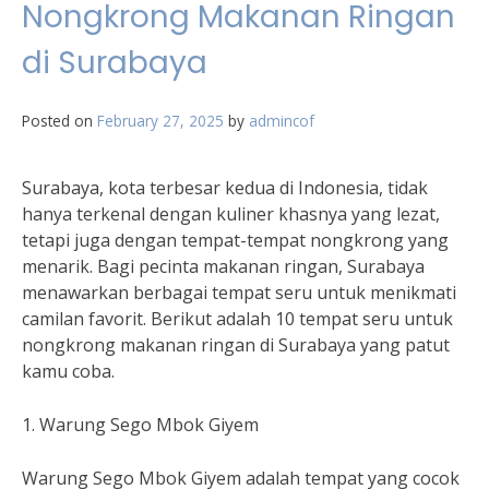
Nongkrong Makanan Ringan
di Surabaya
Posted on
February 27, 2025
by
admincof
Surabaya, kota terbesar kedua di Indonesia, tidak
hanya terkenal dengan kuliner khasnya yang lezat,
tetapi juga dengan tempat-tempat nongkrong yang
menarik. Bagi pecinta makanan ringan, Surabaya
menawarkan berbagai tempat seru untuk menikmati
camilan favorit. Berikut adalah 10 tempat seru untuk
nongkrong makanan ringan di Surabaya yang patut
kamu coba.
1. Warung Sego Mbok Giyem
Warung Sego Mbok Giyem adalah tempat yang cocok