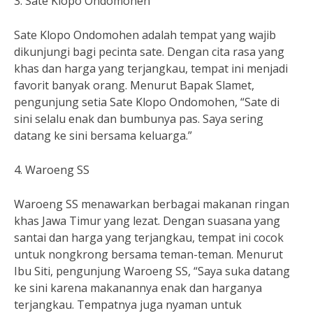
3. Sate Klopo Ondomohen
Sate Klopo Ondomohen adalah tempat yang wajib
dikunjungi bagi pecinta sate. Dengan cita rasa yang
khas dan harga yang terjangkau, tempat ini menjadi
favorit banyak orang. Menurut Bapak Slamet,
pengunjung setia Sate Klopo Ondomohen, “Sate di
sini selalu enak dan bumbunya pas. Saya sering
datang ke sini bersama keluarga.”
4. Waroeng SS
Waroeng SS menawarkan berbagai makanan ringan
khas Jawa Timur yang lezat. Dengan suasana yang
santai dan harga yang terjangkau, tempat ini cocok
untuk nongkrong bersama teman-teman. Menurut
Ibu Siti, pengunjung Waroeng SS, “Saya suka datang
ke sini karena makanannya enak dan harganya
terjangkau. Tempatnya juga nyaman untuk