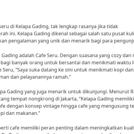
u di Kelapa Gading, tak lengkap rasanya jika tidak
ah ini. Kelapa Gading dikenal sebagai salah satu pusat kul
warkan pengalaman yang unik dan menarik bagi para pengunj
apa Gading adalah Cafe Seru. Dengan suasana yang cozy dan
rit bagi banyak orang untuk bersantai dan menikmati waktu 
 Seru, “Saya suka datang ke sini untuk menikmati kopi dan
man dan pelayanannya ramah.”
elapa Gading yang juga menarik untuk dikunjungi. Menurut R
tang tempat nongkrong di Jakarta, “Kelapa Gading memiliki
 cafe dengan konsep vintage hingga cafe yang mengusung 
opi dan makanan.”
rti cafe memiliki peran penting dalam meningkatkan kual