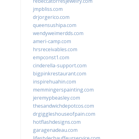
rebeccatorresjewelry.com
jmpbliss.com
drjorgerico.com
queensushipa.com
wendyweimerdds.com
ameri-camp.com
hrsreceivables.com
empconst1.com
cinderella-support.com
bigpinkrestaurant.com
inspirehuahin.com
memmingerspainting.com
jeremypbeasley.com
thesandwichdepotcos.com
drgiggleshouseofpain.com
hotflashdesigns.com
garagenadeau.com
lifestylechauffeurservice.com